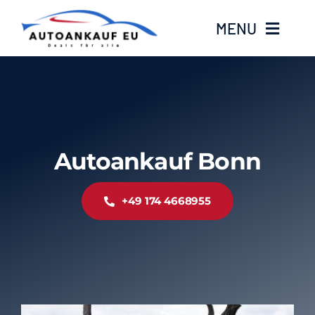
Zum
MENU
Inhalt
springen
Home
Standorte
Autoankauf Bonn
Kontakt
+49 174 4668955
Über Uns