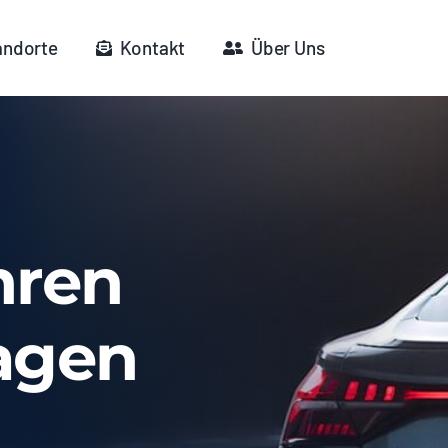
andorte
Kontakt
Über Uns
hren
agen