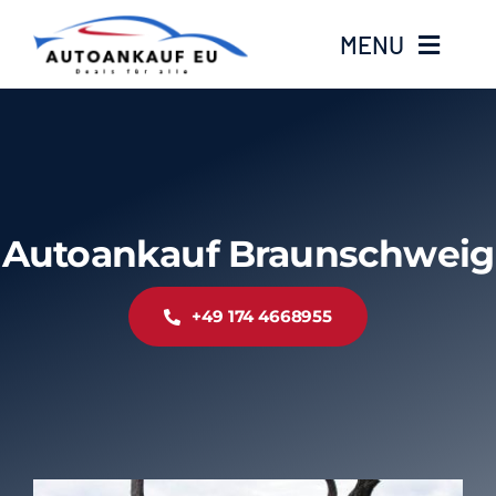
Zum
MENU
Inhalt
springen
Home
Standorte
Autoankauf Braunschweig
Kontakt
+49 174 4668955
Über Uns