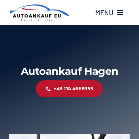
Zum
MENU
Inhalt
springen
Home
Standorte
Autoankauf Hagen
Kontakt
+49 174 4668955
Über Uns