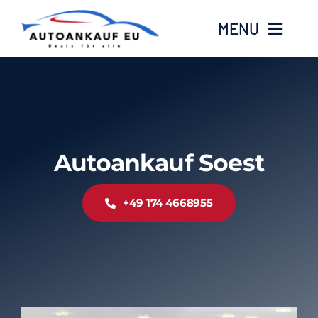
Zum
MENU
Inhalt
springen
Home
Standorte
Autoankauf Soest
Kontakt
+49 174 4668955
Über Uns