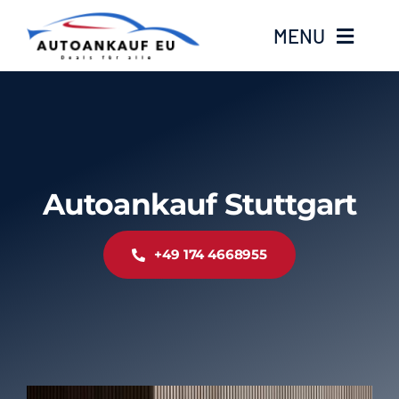
Zum
MENU
Inhalt
springen
Home
Standorte
Autoankauf Stuttgart
Kontakt
+49 174 4668955
Über Uns