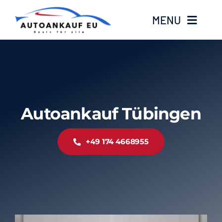
Zum
MENU
Inhalt
springen
Home
Standorte
Autoankauf Tübingen
Kontakt
+49 174 4668955
Über Uns