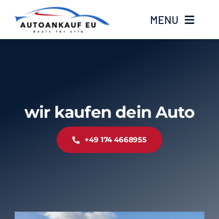
Zum
MENU
Inhalt
springen
Home
Standorte
wir kaufen dein Auto
Kontakt
+49 174 4668955
Über Uns