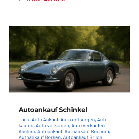
Autoankauf Schinkel
Tags:
Auto Ankauf
,
Auto entsorgen
,
Auto
kaufen
,
Auto verkaufen
,
Auto verkaufen
Aachen
,
Autoankauf
,
Autoankauf Bochum
,
Autoankauf Borken
,
Autoankauf Brilon
,