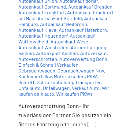
Autoankauf Brilon
,
Autoankauf dorlar
,
Autoankauf Dortmund
,
Autoankauf Dresden
,
Autoankauf Frankfurt
,
Autoankauf Frankfurt
am Main
,
Autoankauf Gersfeld
,
Autoankauf
Hamburg
,
Autoankauf Heilbronn
,
Autoankauf Kleve
,
Autoankauf Materborn
,
Autoankauf Neuendorf
,
Autoankauf
Wattenscheid
,
Autoankauf Wesel
,
Autoankauf Wiesbaden
,
Autoentsorgung
aachen
,
Autoexport Aachen
,
Autoverkauf
,
Autoverschrotten
,
Autoverwertung Bonn
,
Einfach & Schnell Verkaufen
,
Gebrauchtwagen
,
Gebrauchtwagen Nrw
,
Kaufexpert
,
lkw
,
Motorschaden
,
PKW
,
Schrott
,
Schrottabholung
,
Transporter
,
Unfallauto
,
Unfallwagen
,
Verkauf Auto
,
Wir
kaufen dein auto
,
Wir kaufen PKWs
Autoverschrottung Bonn– Ihr
zuverlässiger Partner Sie besitzen ein
älteres Fahrzeug oder eines [...]