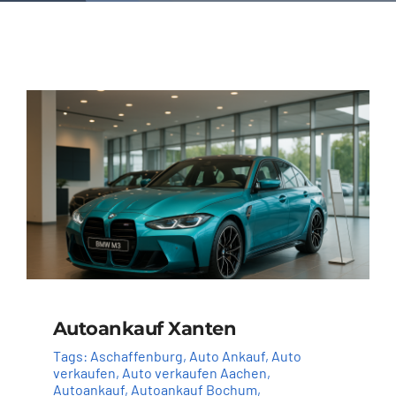
Autoankauf Xanten
Tags:
Aschaffenburg
,
Auto Ankauf
,
Auto
verkaufen
,
Auto verkaufen Aachen
,
Autoankauf
,
Autoankauf Bochum
,