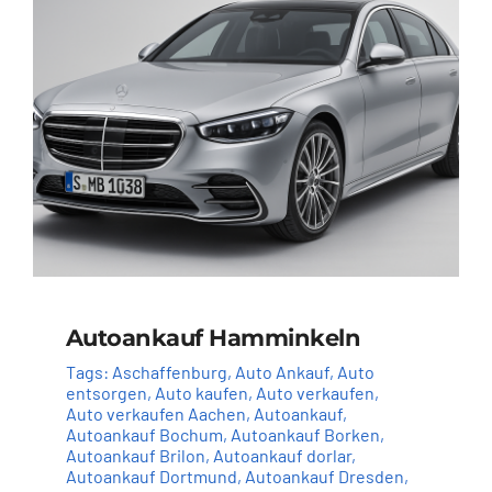
Autoankauf Hamminkeln
Tags:
Aschaffenburg
,
Auto Ankauf
,
Auto
entsorgen
,
Auto kaufen
,
Auto verkaufen
,
Auto verkaufen Aachen
,
Autoankauf
,
Autoankauf Bochum
,
Autoankauf Borken
,
Autoankauf Brilon
,
Autoankauf dorlar
,
Autoankauf Dortmund
,
Autoankauf Dresden
,