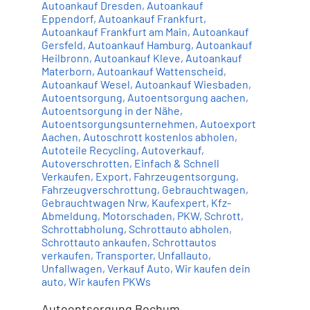
Autoankauf Dresden
,
Autoankauf
Eppendorf
,
Autoankauf Frankfurt
,
Autoankauf Frankfurt am Main
,
Autoankauf
Gersfeld
,
Autoankauf Hamburg
,
Autoankauf
Heilbronn
,
Autoankauf Kleve
,
Autoankauf
Materborn
,
Autoankauf Wattenscheid
,
Autoankauf Wesel
,
Autoankauf Wiesbaden
,
Autoentsorgung
,
Autoentsorgung aachen
,
Autoentsorgung in der Nähe
,
Autoentsorgungsunternehmen
,
Autoexport
Aachen
,
Autoschrott kostenlos abholen
,
Autoteile Recycling
,
Autoverkauf
,
Autoverschrotten
,
Einfach & Schnell
Verkaufen
,
Export
,
Fahrzeugentsorgung
,
Fahrzeugverschrottung
,
Gebrauchtwagen
,
Gebrauchtwagen Nrw
,
Kaufexpert
,
Kfz-
Abmeldung
,
Motorschaden
,
PKW
,
Schrott
,
Schrottabholung
,
Schrottauto abholen
,
Schrottauto ankaufen
,
Schrottautos
verkaufen
,
Transporter
,
Unfallauto
,
Unfallwagen
,
Verkauf Auto
,
Wir kaufen dein
auto
,
Wir kaufen PKWs
Autoentsorgung Bochum,