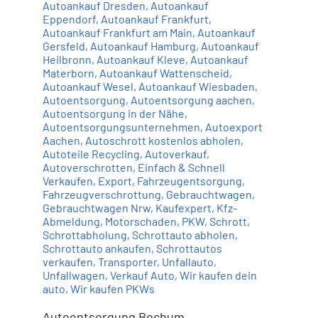
Autoankauf Dresden
,
Autoankauf
Eppendorf
,
Autoankauf Frankfurt
,
Autoankauf Frankfurt am Main
,
Autoankauf
Gersfeld
,
Autoankauf Hamburg
,
Autoankauf
Heilbronn
,
Autoankauf Kleve
,
Autoankauf
Materborn
,
Autoankauf Wattenscheid
,
Autoankauf Wesel
,
Autoankauf Wiesbaden
,
Autoentsorgung
,
Autoentsorgung aachen
,
Autoentsorgung in der Nähe
,
Autoentsorgungsunternehmen
,
Autoexport
Aachen
,
Autoschrott kostenlos abholen
,
Autoteile Recycling
,
Autoverkauf
,
Autoverschrotten
,
Einfach & Schnell
Verkaufen
,
Export
,
Fahrzeugentsorgung
,
Fahrzeugverschrottung
,
Gebrauchtwagen
,
Gebrauchtwagen Nrw
,
Kaufexpert
,
Kfz-
Abmeldung
,
Motorschaden
,
PKW
,
Schrott
,
Schrottabholung
,
Schrottauto abholen
,
Schrottauto ankaufen
,
Schrottautos
verkaufen
,
Transporter
,
Unfallauto
,
Unfallwagen
,
Verkauf Auto
,
Wir kaufen dein
auto
,
Wir kaufen PKWs
Autoentsorgung Bochum,