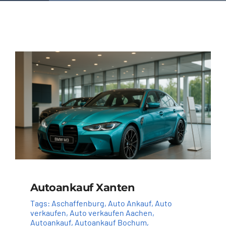
Autoankauf Xanten
Tags:
Aschaffenburg
,
Auto Ankauf
,
Auto
verkaufen
,
Auto verkaufen Aachen
,
Autoankauf
,
Autoankauf Bochum
,