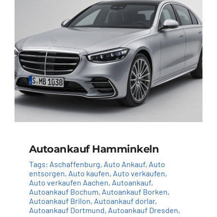
Autoankauf Hamminkeln
Tags:
Aschaffenburg
,
Auto Ankauf
,
Auto
entsorgen
,
Auto kaufen
,
Auto verkaufen
,
Auto verkaufen Aachen
,
Autoankauf
,
Autoankauf Bochum
,
Autoankauf Borken
,
Autoankauf Brilon
,
Autoankauf dorlar
,
Autoankauf Dortmund
,
Autoankauf Dresden
,