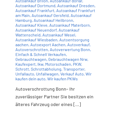
Autoankauf Brilon
,
Autoankauf dorlar
,
Autoankauf Dortmund
,
Autoankauf Dresden
,
Autoankauf Frankfurt
,
Autoankauf Frankfurt
am Main
,
Autoankauf Gersfeld
,
Autoankauf
Hamburg
,
Autoankauf Heilbronn
,
Autoankauf Kleve
,
Autoankauf Materborn
,
Autoankauf Neuendorf
,
Autoankauf
Wattenscheid
,
Autoankauf Wesel
,
Autoankauf Wiesbaden
,
Autoentsorgung
aachen
,
Autoexport Aachen
,
Autoverkauf
,
Autoverschrotten
,
Autoverwertung Bonn
,
Einfach & Schnell Verkaufen
,
Gebrauchtwagen
,
Gebrauchtwagen Nrw
,
Kaufexpert
,
lkw
,
Motorschaden
,
PKW
,
Schrott
,
Schrottabholung
,
Transporter
,
Unfallauto
,
Unfallwagen
,
Verkauf Auto
,
Wir
kaufen dein auto
,
Wir kaufen PKWs
Autoverschrottung Bonn– Ihr
zuverlässiger Partner Sie besitzen ein
älteres Fahrzeug oder eines [...]