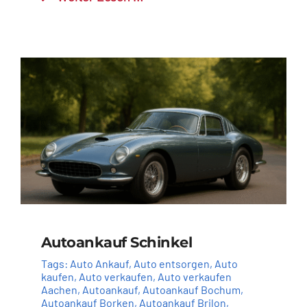
Autoankauf Schinkel
Tags:
Auto Ankauf
,
Auto entsorgen
,
Auto
kaufen
,
Auto verkaufen
,
Auto verkaufen
Aachen
,
Autoankauf
,
Autoankauf Bochum
,
Autoankauf Borken
,
Autoankauf Brilon
,