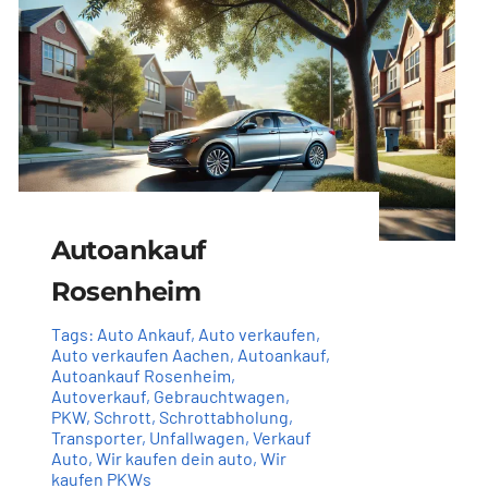
Autoankauf
Rosenheim
Tags:
Auto Ankauf
,
Auto verkaufen
,
Auto verkaufen Aachen
,
Autoankauf
,
Autoankauf Rosenheim
,
Autoverkauf
,
Gebrauchtwagen
,
PKW
,
Schrott
,
Schrottabholung
,
Transporter
,
Unfallwagen
,
Verkauf
Auto
,
Wir kaufen dein auto
,
Wir
kaufen PKWs