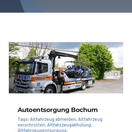
Autoentsorgung Bochum
Tags:
Altfahrzeug abmelden
,
Altfahrzeug
verschrotten
,
Altfahrzeugabholung
,
Altfahrzeugentsorgung
,