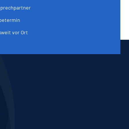
sprechpartner
abetermin
weit vor Ort
m